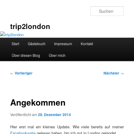
Zum
primären
Such
Inhalt
springen
trip2london
Hauptmenü
Start
Gästebuch
Impressum
Kontakt
Über diesen Blog
Über mich
Beitragsnavigation
←
Vorheriger
Nächster
→
Angekommen
Veröffentlicht am
28. Dezember 2014
Hier erst mal ein kleines Update. Wie viele bereits auf meiner
Facebookseite
gelesen haben, bin ich gut in London gelandet.