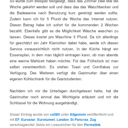
So wurde zum Beispiel festgelegt, dass das Zimmer zwei Mal die
Woche gekehrt werden soll und dass das das Waschbecken und
die Badewanne nach Benutzung kurz gereinigt werden sollte.
Zudem kann ich für 5 Pfund die Woche das Internet nutzen.
Diesen Betrag habe ich sofort für die kommenden 2 Wochen
bezahlt. Ebenfalls gibt es die Möglichkeit Wäsche waschen zu
lassen. Dieses kostet pro Maschine 5 Pfund. Da ich allerdings
für geschätzt ein Jahr Klamotten dabei habe, werde ich diesen
Service voraussichtlich nicht nutzen. In der Küche hängt ein
Essensplan, in dem man täglich eintragen kann, ob man abends
eine warme Mahlzeit haben möchte. Für das Frühstück ist man
selbst verantwortlich. Es stehen Toast und Cornflakes zur
Verfügung. Des Weiteren verfügt die Gastmutter über einen
eigenen Kühlschrank für die Gaststudenten.
Nachdem ich mir die Unterlagen durchgelesen hatte, hat die
Gastmutter noch einmal das Wichtigste erläutert und mir die
Schlüssel für die Wohnung ausgehändigt.
Dieser Eintrag wurde von
cafi80
unter
Allgemein
veröffentlicht und
mit
EF
,
Eurostar
,
Eurotunnel
,
London
,
St Pancras
,
Zug
verschlagwortet. Setze ein Lesezeichen für den
Permalink
.