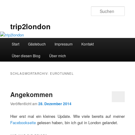
Zum
Zum
primären
sekundären
Such
Inhalt
Inhalt
springen
springen
trip2london
Hauptmenü
Start
Gästebuch
Impressum
Kontakt
Über diesen Blog
Über mich
SCHLAGWORTARCHIV:
EUROTUNNEL
Angekommen
Veröffentlicht am
28. Dezember 2014
Hier erst mal ein kleines Update. Wie viele bereits auf meiner
Facebookseite
gelesen haben, bin ich gut in London gelandet.