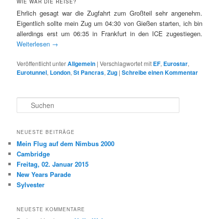
WIE WAR DIE REISE?
Ehrlich gesagt war die Zugfahrt zum Großteil sehr angenehm.
Eigentlich sollte mein Zug um 04:30 von Gießen starten, ich bin
allerdings erst um 06:35 in Frankfurt in den ICE zugestiegen.
Weiterlesen
→
Veröffentlicht unter
Allgemein
|
Verschlagwortet mit
EF
,
Eurostar
,
Eurotunnel
,
London
,
St Pancras
,
Zug
|
Schreibe einen Kommentar
S
u
c
h
NEUESTE BEITRÄGE
e
Mein Flug auf dem Nimbus 2000
n
Cambridge
Freitag, 02. Januar 2015
New Years Parade
Sylvester
NEUESTE KOMMENTARE