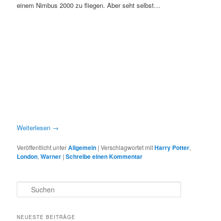
einem Nimbus 2000 zu fliegen. Aber seht selbst…
Weiterlesen
→
Veröffentlicht unter
Allgemein
|
Verschlagwortet mit
Harry Potter
,
London
,
Warner
|
Schreibe einen Kommentar
S
u
c
h
NEUESTE BEITRÄGE