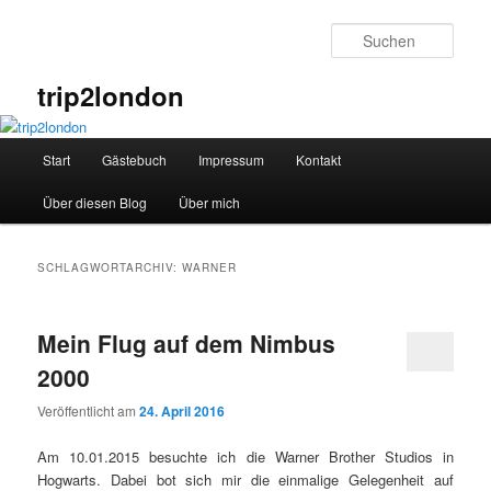
Zum
Zum
primären
sekundären
Such
Inhalt
Inhalt
springen
springen
trip2london
Hauptmenü
Start
Gästebuch
Impressum
Kontakt
Über diesen Blog
Über mich
SCHLAGWORTARCHIV:
WARNER
Mein Flug auf dem Nimbus
2000
Veröffentlicht am
24. April 2016
Am 10.01.2015 besuchte ich die Warner Brother Studios in
Hogwarts. Dabei bot sich mir die einmalige Gelegenheit auf