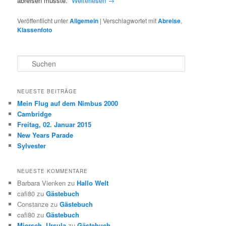
abreisen musste.
Weiterlesen
→
Veröffentlicht unter
Allgemein
|
Verschlagwortet mit
Abreise
,
Klassenfoto
S
u
c
h
NEUESTE BEITRÄGE
e
Mein Flug auf dem Nimbus 2000
n
Cambridge
Freitag, 02. Januar 2015
New Years Parade
Sylvester
NEUESTE KOMMENTARE
Barbara Vienken
zu
Hallo Welt
cafi80
zu
Gästebuch
Constanze
zu
Gästebuch
cafi80
zu
Gästebuch
Miersch, Ursula
zu
Gästebuch