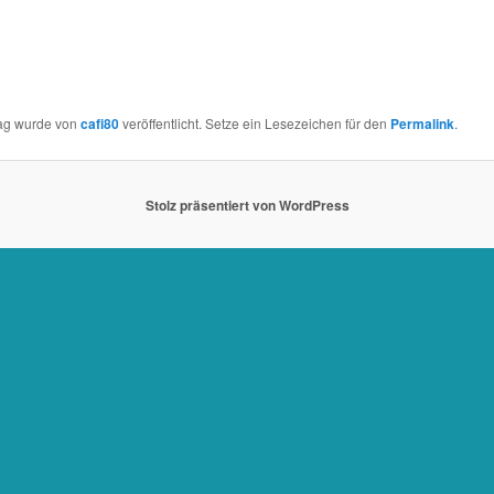
rag wurde von
cafi80
veröffentlicht. Setze ein Lesezeichen für den
Permalink
.
Stolz präsentiert von WordPress